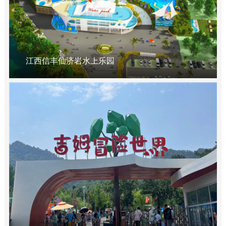
江西信丰仙济岩水上乐园