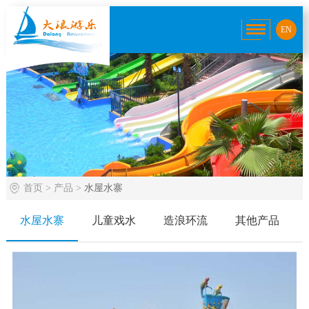
EN
首页
>
产品
>
水屋水寨
水屋水寨
儿童戏水
造浪环流
其他产品