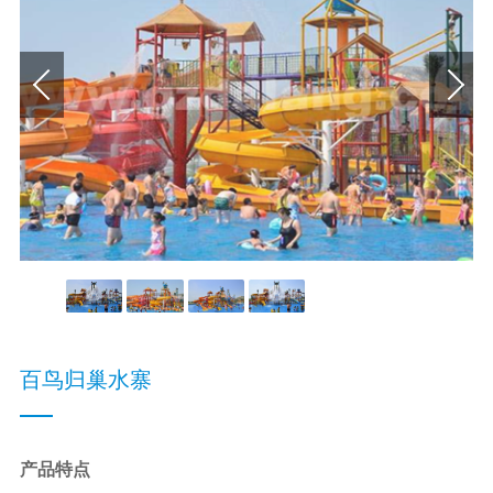
百鸟归巢水寨
产品特点