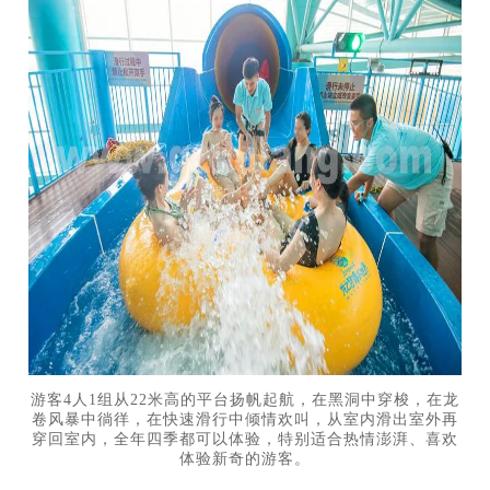
游客4人1组从22米高的平台扬帆起航，在黑洞中穿梭，在龙
卷风暴中徜徉，在快速滑行中倾情欢叫，从室内滑出室外再
穿回室内，全年四季都可以体验，特别适合热情澎湃、喜欢
体验新奇的游客。