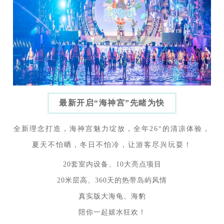
最新开启“海神宫”先睹为快
全新理念打造，海神宫魅力绽放，全年26°的清凉体验，
夏天不怕晒，冬日不怕冷，让游客尽兴玩耍！
20
套室内设备、
10
大亮点项目
20
米层高、
360
天
的
热带岛屿风情
真实版大海龟、海豹
陪你一起嬉水狂欢！