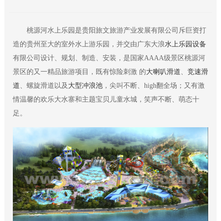
桃源河水上乐园是贵阳旅文旅游产业发展有限公司斥巨资打
造的贵州至大的室外水上游乐园，
并交由
广
东
大浪
水上乐园设备
有限公司
设计、规划、制造、安装，
是国家AAAA级景区桃源河
景区的又一精品旅游项目，既有惊险刺激 的
大喇叭滑道
、
竞速滑
道
、螺旋滑道以及
大型冲浪池
，尖叫不断、high翻全场；又有激
情温馨的欢乐大水寨和主题宝贝儿童水城，笑声不断、萌态十
足。