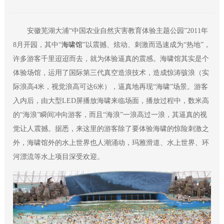
安徽芜湖大浦“中国农业自然灾害教育体验主题公园”2011年
8月开园，其中“
海啸馆
”以震撼、炫动、刺激而迅速成为“热地”，
许多游客千里迢迢而去，就为体验逼真的震感。海啸馆其实是个
体验场馆，运用了国际第三代真空造浪技术，造成惊涛骇浪（实
际浪高4米，视觉浪高可达6米），逼真地再现“海啸”场景。游客
入内后，由大型LED屏播放海啸来临场面，播放过程中，数米高
的“海浪”瞬间冲向游客，而且“海浪”一浪高过一浪，其逼真的视
觉让人震撼。据悉，来这里的游客除了要体验海啸的惊险刺激之
外，海啸馆外的水上世界也人潮涌动，玛雅滑道、水上世界、环
河漂流等水上项目深受欢迎。