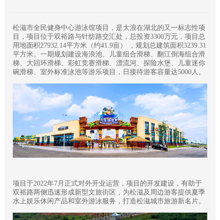
松滋市全民健身中心游泳馆项目，是大浪在湖北的又一标志性项
目，项目位于双裕路与针纺路交汇处，总投资3300万元，项目总
用地面积27932.14平方米（约41.9亩） ，规划总建筑面积3239.31
平方米。一期规划建设海浪池、儿童组合滑梯、翻江倒海组合滑
梯、大回环滑梯、彩虹竞赛滑梯、漂流河、探险水堡、儿童迷你
碗滑梯、室外标准泳池等游乐项目，日接待游客容量达5000人。
项目于2022年7月正式对外开业运营，项目的开发建设，有助于
双裕路两侧迅速形成新型文旅街区，为松滋及周边游客提供夏季
水上娱乐休闲产品和室外游泳服务，打造松滋城市旅游新名片。