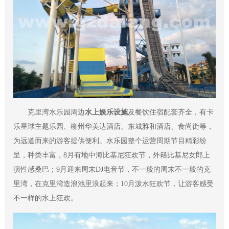
克里湾水乐园周边
水上娱乐设施
及餐饮住宿配套齐全，有卡
乐星球主题乐园、柳州华美达酒店、东城雅和酒店、食尚街等，
为远道而来的游客提供便利。水乐园整个运营周期节目精彩纷
呈，种类丰富，8月有地中海比基尼狂欢节，外籍比基尼女郎上
演性感桑巴；9月迎来周末DJ电音节，不一般的周末不一般的克
里湾，在克里湾造浪池里浪起来；10月泼水狂欢节，让游客感受
不一样的水上狂欢。